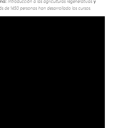
rma:
Introducción a las agriculturas regenerativas
y
Más de 1450 personas han desarrollado los cursos.