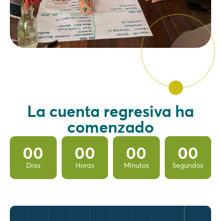
La cuenta regresiva ha
comenzado
00
00
00
00
Días
Horas
Minutos
Segundos