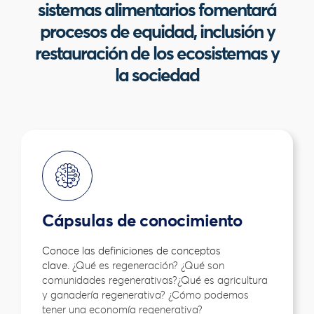
sistemas alimentarios fomentará
La plataforma
Regeneración en Acción
se enfoca en
un conjunto específico de prácticas regenerativas y
procesos de equidad, inclusión y
busca explorar el lado práctico. Sin embargo, las
restauración de los ecosistemas y
prácticas regenerativas son solo una de las muchas
la sociedad
prácticas y cambios necesarios para encajar dentro
de una agenda de reforma integral que se basa en
el informe
Crecer Mejor
de FOLU en forma de 10
transiciones críticas. Esto incluye la suposición de
que la mitad de todas las áreas de ecosistemas
deben permanecer intactas y garantizar que todas
las tierras agrícolas tengan integridad funcional
(capacidad de regeneración; fuente: adaptado de
FOLU, 2023
).
Cápsulas de conocimiento
Conoce las definiciones de conceptos
clave.
¿Qué es regeneración? ¿Qué son
comunidades regenerativas?¿Qué es agricultura
y ganadería regenerativa? ¿Cómo podemos
tener una economía regenerativa?